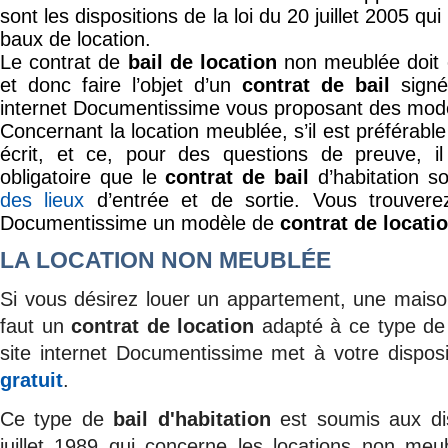
sont les dispositions de la loi du 20 juillet 2005 qu
baux de location.
Le contrat de
bail de location
non meublée doit o
et donc faire l’objet d’un
contrat de bail
signé 
internet Documentissime vous proposant des mod
Concernant la location meublée, s’il est préférable 
écrit, et ce, pour des questions de preuve, i
obligatoire que le
contrat de bail
d’habitation s
des lieux
d’entrée et de sortie. Vous trouvere
Documentissime un modèle de
contrat de locati
LA LOCATION NON MEUBLÉE
Si vous désirez louer un appartement, une maison
faut un
contrat de location
adapté à ce type de 
site internet Documentissime met à votre dispos
gratuit
.
Ce type de
bail d'habitation
est soumis aux dis
juillet 1989 qui concerne les locations non meub