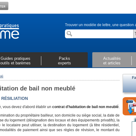
Trouver un modèle de lettre, une question a
Guides pratiques
Packs
Actualités
outils et barèmes
experts
et articles
blé
Fa
itation de bail non meublé
 RÉSILIATION
 vous devez d'abord établir un
contrat d'habitation de
bail
non meublé
.
ination du propriétaire bailleur, son domicile ou siège social, la date de
cise du logement (désignation des locaux et des équipements privatifs), la
locataire peut utiliser, la destination du logement (à titre résidentiel,
s modalités de paiement ainsi que ses règles de révision,
le montant du