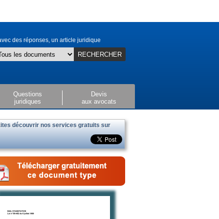
vec des réponses, un article juridique
RECHERCHER
Questions
Devis
juridiques
aux avocats
ites découvrir nos services gratuits sur