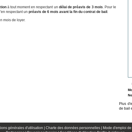
ation
à tout moment en respectant un
délai de préavis de 3 mois
. Pour le
qu'en respectant un
préavis de 6 mois avant la fin du
contrat de
bail
.
un mois de loyer.
Mo
No
Plus d'
de bail 
ions générales d'utilisation |
Charte des données personnelles |
Mode d'emploi de 