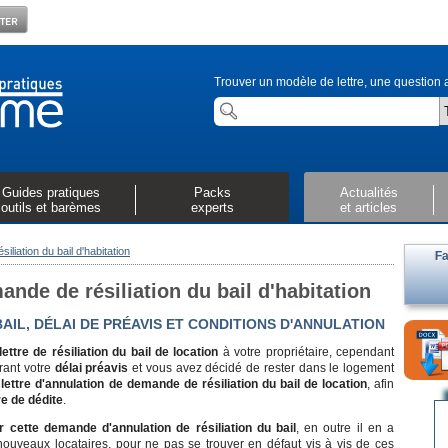
Trouver un modèle de lettre, une question a
Guides pratiques
Packs
Actualités
outils et barèmes
experts
et articles
iliation du bail d'habitation
Fa
ande de résiliation du bail d'habitation
BAIL, DÉLAI DE PRÉAVIS ET CONDITIONS D'ANNULATION
lettre de
résiliation du bail
de location
à votre propriétaire, cependant
rant votre
délai préavis
et vous avez décidé de rester dans le logement
e
lettre d'annulation de demande de
résiliation du bail
de location
, afin
re de dédite
.
er cette demande d'annulation de
résiliation du bail
, en outre il en a
 nouveaux locataires, pour ne pas se trouver en défaut vis à vis de ces