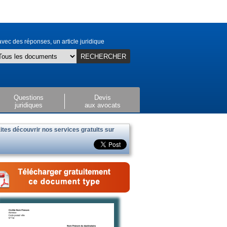
vec des réponses, un article juridique
RECHERCHER
Questions
Devis
juridiques
aux avocats
ites découvrir nos services gratuits sur