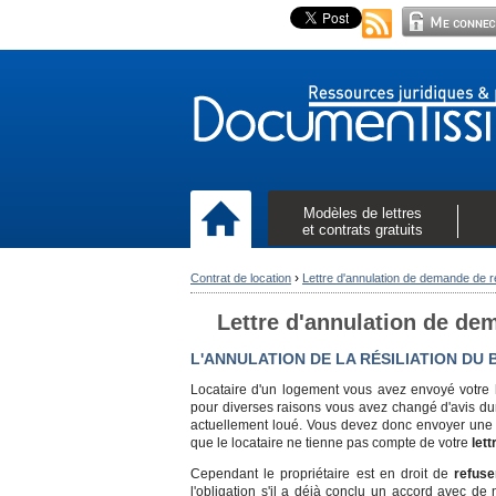
Modèles de lettres
et contrats gratuits
›
Contrat de location
Lettre d'annulation de demande de rés
Lettre d'annulation de dem
L'ANNULATION DE LA RÉSILIATION DU 
Locataire d'un logement vous avez envoyé votre
pour diverses raisons vous avez changé d'avis du
actuellement loué. Vous devez donc envoyer un
que le locataire ne tienne pas compte de votre
lett
Cependant le propriétaire est en droit de
refus
l'obligation s'il a déjà conclu un accord avec de