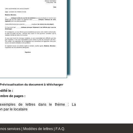
Prévisualisation du document à télécharger
difié le :
mbre de pages :
'exemples de lettres dans le thème : La
ion par le locataire
nos services |
Modèles de lettres |
F.A.Q.