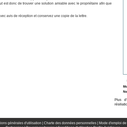
but est donc de trouver une solution amiable avec le propriétaire afin que
ec avis de réception et conservez une copie de la lettre.
Mo
No
Plus d
résiliat
ions générales d'utilisation |
Charte des données personnelles |
Mode d'emploi de 